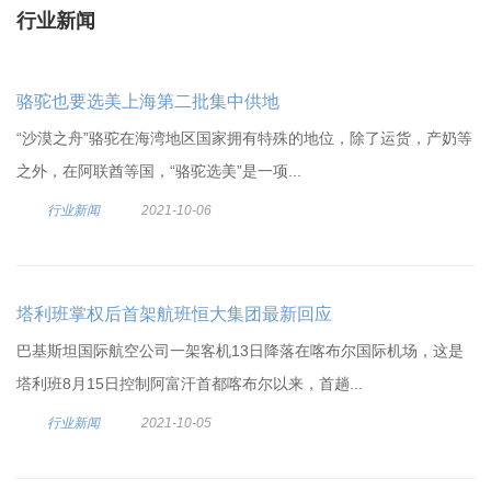
行业新闻
骆驼也要选美上海第二批集中供地
“沙漠之舟”骆驼在海湾地区国家拥有特殊的地位，除了运货，产奶等
之外，在阿联酋等国，“骆驼选美”是一项...
行业新闻
2021-10-06
塔利班掌权后首架航班恒大集团最新回应
巴基斯坦国际航空公司一架客机13日降落在喀布尔国际机场，这是
塔利班8月15日控制阿富汗首都喀布尔以来，首趟...
行业新闻
2021-10-05