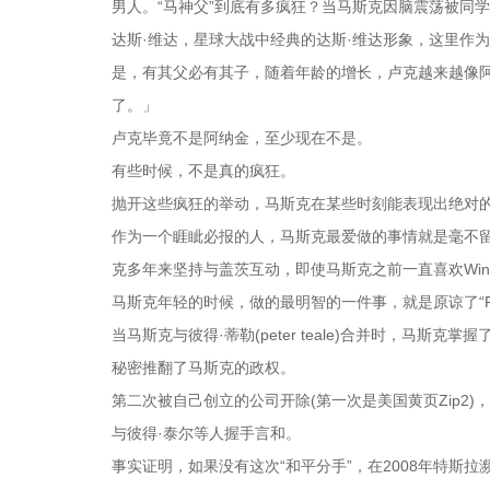
男人。“马神父”到底有多疯狂？当马斯克因脑震荡被同
达斯·维达，星球大战中经典的达斯·维达形象，这里作
是，有其父必有其子，随着年龄的增长，卢克越来越像阿
了。」
卢克毕竟不是阿纳金，至少现在不是。
有些时候，不是真的疯狂。
抛开这些疯狂的举动，马斯克在某些时刻能表现出绝对的
作为一个睚眦必报的人，马斯克最爱做的事情就是毫不
克多年来坚持与盖茨互动，即使马斯克之前一直喜欢Win
马斯克年轻的时候，做的最明智的一件事，就是原谅了“Pa
当马斯克与彼得·蒂勒(peter teale)合并时，马斯
秘密推翻了马斯克的政权。
第二次被自己创立的公司开除(第一次是美国黄页Zip2)
与彼得·泰尔等人握手言和。
事实证明，如果没有这次“和平分手”，在2008年特斯拉濒临最危险的