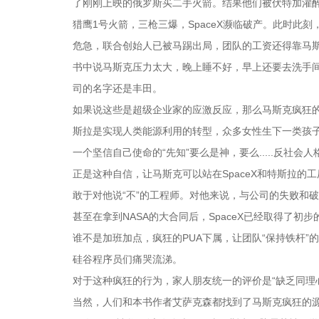
了刚刚上映的俄罗斯买二手火箭。结果他们被伏特加灌
猎鹰1号火箭，三枪三爆，SpaceX濒临破产。此时此刻
危急，联合创始人已被马踢出局，团队的工资还得靠马
书中说马斯克压力太大，晚上睡不好，早上还要去洗手间
司的名字还是丰田。
如果说这些是超级企业家的应激反应，那么马斯克疯狂的
斯拉是实现人类能源利用的转型，众多女性生下一类孩
一个坚信自己使命的“先知”要么是神，要么.....反社会人
正是这种自信，让马斯克可以站在SpaceX和特斯拉
敢于对他说“不”的工程师。对他来说，与公司的失败和
甚至在拿到NASA的大合同后，SpaceX已经取得了
谁不是加班加点，疯狂的PUA下属，让团队“保持铁杆”的
硅谷程序员们痛哭流涕。
对于这种疯狂的行为，家人朋友统一的评价是“缺乏同理
当然，人们和本书作者艾萨克森都找到了马斯克疯狂的