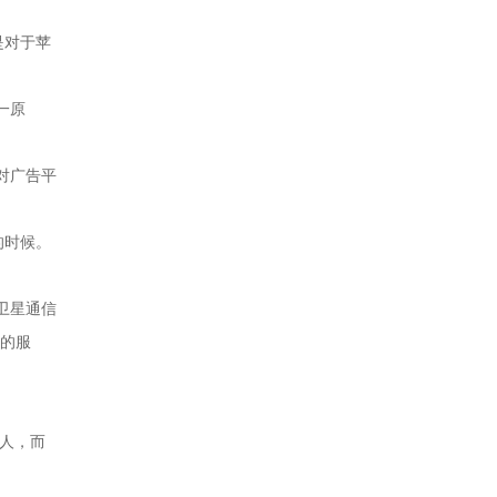
是对于苹
一原
对广告平
的时候。
k卫星通信
兰的服
人，而