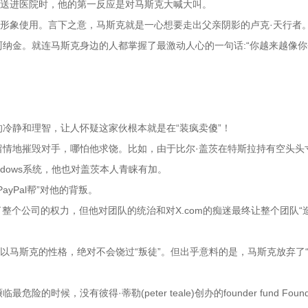
学送进医院时，他的第一反应是对马斯克大喊大叫。
为形象使用。言下之意，马斯克就是一心想要走出父亲阴影的卢克·天行者
纳金。就连马斯克身边的人都掌握了最激动人心的一句话:“你越来越像你
冷静和理智，让人怀疑这家伙根本就是在“装疯卖傻”！
留情地摧毁对手，哪怕他求饶。比如，由于比尔·盖茨在特斯拉持有空头头
dows系统，他也对盖茨本人青睐有加。
yPal帮”对他的背叛。
克掌握了整个公司的权力，但他对团队的统治和对X.com的痴迷最终让整个团队“
，以马斯克的性格，绝对不会饶过“叛徒”。但出乎意料的是，马斯克放弃了“
时候，没有彼得·蒂勒(peter teale)创办的founder fund Found