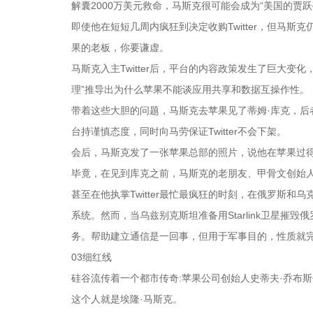
解囊2000万美元救命，马斯克很可能会成为“美国的贾
即使他在短短几周内疯狂到决定收购Twitter，但马
果的老板，你要谦虚。
马斯克入主Twitter后，平台的内容政策发生了巨大
理”推导出为什么苹果不能谈应用共享和数据互操作性。
带着这些大胆的问题，马斯克去苹果见了蒂姆·库克，
台持谨慎态度，同时向马劳保证Twitter不会下架。
会后，马斯克发了一张苹果总部的照片，说他在苹果过
毕竟，在见到库克之前，马斯克的老朋友、甲骨文创始人
甚至在他执掌Twitter最忙最疯狂的时刻，在俄罗斯和乌
系统。然而，当乌兹别克斯坦准备用Starlink卫星摧毁
务。帮助建立通信是一回事，但用于军事目的，性质就
03细红线
硅谷流传着一个都市传奇:苹果公司创始人史蒂夫·乔布
这个人就是埃隆·马斯克。