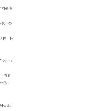
产前处境
业第一公
物种，特
个又一个
场，看看
尊处优的
和不忠的