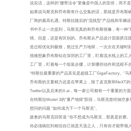
说实话，这样的“腰带法令”更像是中国人的安排，而不
如果说马斯克和乔布斯有什么交集的话，那就是乔布斯确实
厂商的最高礼遇。特斯拉随后的“流线型”产品线和车辆
书中不止一次提到，马斯克真的和乔布斯很像，有一种“
情。但是，还是有区别的。乔布斯从产品设计层面挤压
造过程优化到极致，熬过生产力地狱，一次次在关键时
很难想象乔布斯站在深圳的工厂里，盯着流水线上的工人
工厂里，盯着每一个组装步骤，计算哪些动作和流程不
“特斯拉最重要的产品其实是超级工厂GigaFactory。
乔布斯的主要精力还是在苹果上，除了皮克斯和NeXT的短暂经
Twitter以及后来的X.ai，每一家公司都有一个重
在特斯拉Model 3的“量产地狱”阶段，马斯克曾经
想问的问题:“如何成为下一个马斯克”。
疲惫的马斯克回答道:“你不想成为马斯克，那真是折磨。
你必须疯狂到相信自己就是天选之人，只有你才能带领