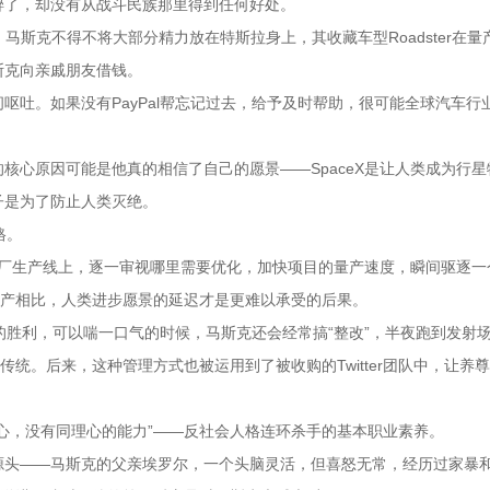
醉了，却没有从战斗民族那里得到任何好处。
，马斯克不得不将大部分精力放在特斯拉身上，其收藏车型Roadster在量
斯克向亲戚朋友借钱。
呕吐。如果没有PayPal帮忘记过去，给予及时帮助，很可能全球汽车行
核心原因可能是他真的相信了自己的愿景——SpaceX是让人类成为行星
子是为了防止人类灭绝。
格。
的工厂生产线上，逐一审视哪里需要优化，加快项目的量产速度，瞬间驱逐一
破产相比，人类进步愿景的延迟才是更难以承受的后果。
初步的胜利，可以喘一口气的时候，马斯克还会经常搞“整改”，半夜跑到发射
传统。后来，这种管理方式也被运用到了被收购的Twitter团队中，让养
心，没有同理心的能力”——反社会人格连环杀手的基本职业素养。
源头——马斯克的父亲埃罗尔，一个头脑灵活，但喜怒无常，经历过家暴