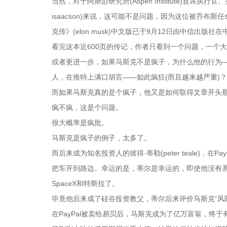
当然，对于阿斯彭研究所(Aspen Institute)首席执
isaacson)来说，这可能不是问题，因为这位被乔布斯任命为
克传》(elon musk)中文版已于9月12日由中信出版社
看完这本近600页的传记，作者只看到一个问题，一个
或者更进一步，如果马斯克不是疯子，为什么他的行为
人，在推特上满口胡言——如此疯狂(而且越来越严重)？
而如果马斯克真的是个疯子，他又是如何取得文章开头
疯不疯，这是个问题。
很大概率是疯批。
马斯克是疯子的例子，太多了。
而后来成为知名投资人的彼得·蒂勒(peter teale)
把车开到路边。幸运的是，蒂尔是幸运的，即使他没有系
SpaceX和特斯拉了。
毕竟他后来成了硅谷投资教父，蒂尔后来评价马斯克“风
在PayPal被卖给易贝后，马斯克成为了亿万富翁，终