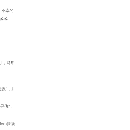
。不幸的
爸爸
寸，马斯
造反”，并
寻仇”，
ers慷慨