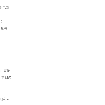
隆·马斯
子？
发地开
油”直接
，更别说
和朋友去