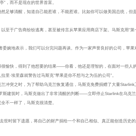
跃亭”，而不是现在的世界首富。
斯克仍然足够清醒，知道自己能惹谁，不能惹谁。比如你可以做美国总统，但
变化，以至于广告商纷纷逃离，甚至被传言从苹果应用商店下架。马斯克用“第
后者委婉地表示，我们可以分完问题再谈。作为一家声誉良好的公司，苹果
得很愉快，得到了他想要的结果——你看，他还是理智的，在面对一些人
拉里·埃里森就警告过马斯克“苹果是你不想与之为伍的公司”。
克兰冲突之时，为了帮助乌克兰恢复通信，马斯克免费捐赠了大量Starlin
俄罗斯建筑时，马斯克做出了非常清醒的判断——立即停止Starlink在乌克
完全不一样了，马斯克很清楚。
斯去世时留下遗愿，将自己的财产捐给一个和自己相似、真正能创造历史的