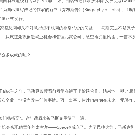
行官、美国有线电视新闻网(CNN)前主席、知名传记作家沃尔特·艾萨克森(walter
自己撰写传记的作家的新书《乔布斯传》(Biography of Jobs)，《埃
在中国正式发行。
大家都想问却又不好意思或不敢问的非常核心的问题——马斯克是不是疯
——从疯狂兼职创造就业机会和管理几家公司，绝望地拥抱风险，一言不
那么多成就的呢？
，在PayPal成军之前，马斯克曾带着前者坐在跑车里洽谈合作。结果他一脚“地板
安全带，也没有发生任何事情。万一出事，估计PayPal在未来一无所有
险门槛极高”。这句话后来被马斯克重复了一遍。
于有机会实现他童年的太空梦——SpaceX成立了。为了甩掉火箭，马斯克