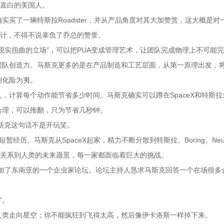
是直白的美国人。
买了一辆特斯拉Roadster，并从产品角度对其大加赞赏，这大概是对
设计，不得不说辜负了乔总的赞誉。
现实扭曲的立场”，可以把PUA变成管理艺术，让团队完成物理上不可能
团队创造力。马斯克更多的是在产品制造和工艺层面，从第一原理出发，
刻化险为夷。
，计算每个动作能节省多少时间。马斯克确实可以蹲在SpaceX和特斯拉
合理，可以推翻，只为节省几秒钟。
”马斯克这句话不是开玩笑。
历。马斯克从SpaceX起家，精力不断分散到特斯拉、Boring、Neura
要的方面关系到人类的未来愿景，每一家都面临着巨大的挑战。
抽空参加了东南亚的一个企业家论坛。论坛主持人恳求马斯克回答一个在场很多
”。
人类走向星空；你不能疯狂到飞得太高，然后像伊卡洛斯一样掉下来。