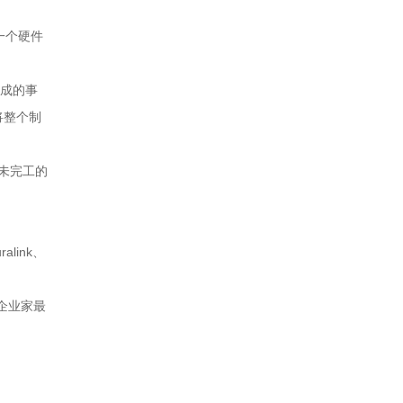
一个硬件
完成的事
将整个制
未完工的
link、
企业家最